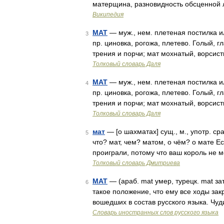
матерщина, разновидность обсценной 
Википедия
МАТ
— муж., нем. плетеная постилка и
3
пр. циновка, рогожа, плетево. Голый, г
трения и порчи; мат мохнатый, ворси
Толковый словарь Даля
МАТ
— муж., нем. плетеная постилка и
4
пр. циновка, рогожа, плетево. Голый, г
трения и порчи; мат мохнатый, ворси
Толковый словарь Даля
мат
— [о шахматах] сущ., м., употр. ср
5
что? мат, чем? матом, о чём? о мате Е
проиграли, потому что ваш король не 
Толковый словарь Дмитриева
МАТ
— (араб. mat умер, турецк. mat за
6
такое положение, что ему все ходы зак
вошедших в состав русского языка. Чу
Словарь иностранных слов русского языка