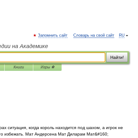
Запомнить сайт
Словарь на свой сайт
RU
едии на Академике
Найти!
Книги
Игры ⚽
х ситуация, когда король находится под шахом, а игрок не
его избежать. Мат Андерсена Мат Диларам Мат&#160;