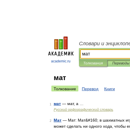
Словари и энциклоп
academic.ru
Толкования
Переводы
мат
Толкование
Перевод
Книги
мат
— мат, а …
1
Русский орфографический словарь
Мат
— Мат: Мат&#160; в шахматных игра
2
может сделать ни одного хода, чтобы 