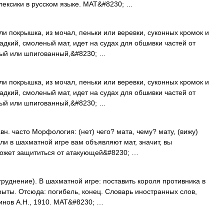
лексики в русском языке. МАТ&#8230; …
ли покрышка, из мочал, пеньки или веревки, суконных кромок и
ладкий, смоленый мат, идет на судах для обшивки частей от
стый или шпигованный,&#8230; …
ли покрышка, из мочал, пеньки или веревки, суконных кромок и
ладкий, смоленый мат, идет на судах для обшивки частей от
стый или шпигованный,&#8230; …
авн. часто Морфология: (нет) чего? мата, чему? мату, (вижу)
сли в шахматной игре вам объявляют мат, значит, вы
может защититься от атакующей&#8230; …
труднение). В шахматной игре: поставить короля противника в
рыты. Отсюда: погибель, конец. Словарь иностранных слов,
динов А.Н., 1910. МАТ&#8230; …