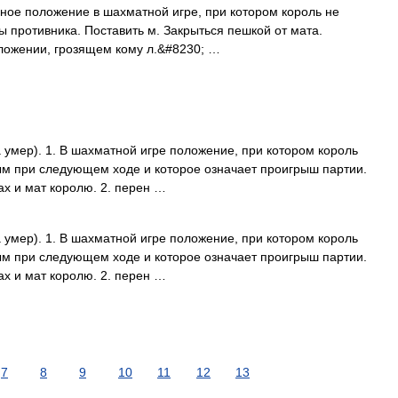
ышное положение в шахматной игре, при котором король не
 противника. Поставить м. Закрыться пешкой от мата.
оложении, грозящем кому л.&#8230; …
a умер). 1. В шахматной игре положение, при котором король
тым при следующем ходе и которое означает проигрыш партии.
ах и мат королю. 2. перен …
a умер). 1. В шахматной игре положение, при котором король
тым при следующем ходе и которое означает проигрыш партии.
ах и мат королю. 2. перен …
7
8
9
10
11
12
13