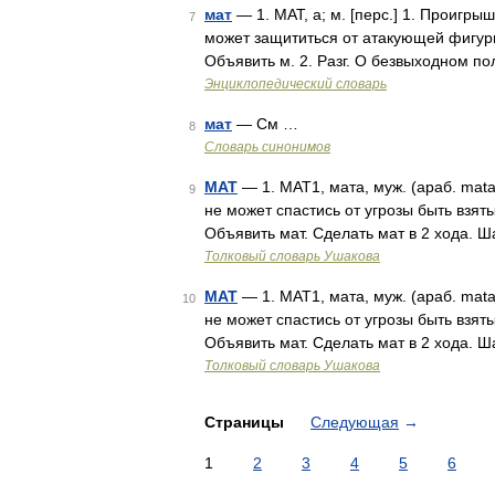
мат
— 1. МАТ, а; м. [перс.] 1. Проигр
7
может защититься от атакующей фигуры
Объявить м. 2. Разг. О безвыходном п
Энциклопедический словарь
мат
— См …
8
Словарь синонимов
МАТ
— 1. МАТ1, мата, муж. (араб. mat
9
не может спастись от угрозы быть взя
Объявить мат. Сделать мат в 2 хода. Ш
Толковый словарь Ушакова
МАТ
— 1. МАТ1, мата, муж. (араб. mat
10
не может спастись от угрозы быть взя
Объявить мат. Сделать мат в 2 хода. Ш
Толковый словарь Ушакова
Страницы
Следующая
→
1
2
3
4
5
6