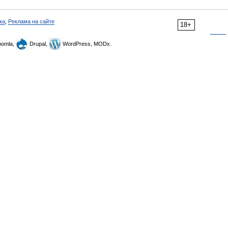
ка
,
Реклама на сайте
18+
omla,
Drupal,
WordPress, MODx.